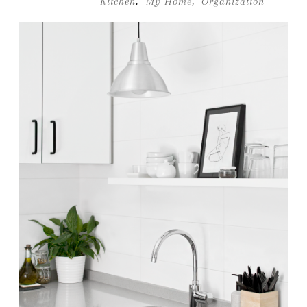
Kitchen
,
My Home
,
Organization