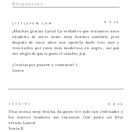
Respuestas
8.9.20
LITTLEFEW.COM
¡Muchas gracias Lucía! La verdad es que teníamos unos
tiradores de acero mate, muy bonitos también, pero
después de unos años nos apetecía darle otro aire y
renovarlos por estos más modernos en negro... así que
me alegro de que te guste el cambio, jeje.
¡Gracias por pasarte y comentar! :)
Laura
ANÓNIMO
4.8.20
Una cocina muy bonita, da gusto ver todo tan ordenador y
los nuevos tiradores me encantan. Que pases un feliz
verano Laura!
Sonia R.