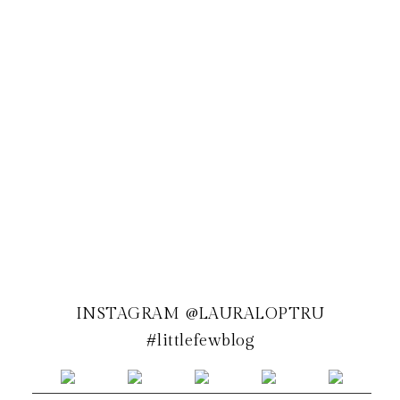
INSTAGRAM @LAURALOPTRU
#littlefewblog