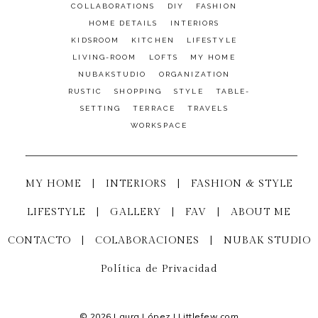
COLLABORATIONS
DIY
FASHION
HOME DETAILS
INTERIORS
KIDSROOM
KITCHEN
LIFESTYLE
LIVING-ROOM
LOFTS
MY HOME
NUBAKSTUDIO
ORGANIZATION
RUSTIC
SHOPPING
STYLE
TABLE-
SETTING
TERRACE
TRAVELS
WORKSPACE
MY HOME
|
INTERIORS
|
FASHION & STYLE
LIFESTYLE
|
GALLERY
|
FAV
|
ABOUT ME
CONTACTO
|
COLABORACIONES
|
NUBAK STUDIO
Política de Privacidad
© 2026 Laura López | Littlefew.com