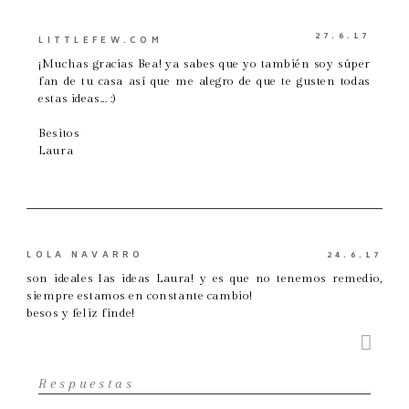
27.6.17
LITTLEFEW.COM
¡Muchas gracias Bea! ya sabes que yo también soy súper
fan de tu casa así que me alegro de que te gusten todas
estas ideas... :)
Besitos
Laura
LOLA NAVARRO
24.6.17
son ideales las ideas Laura! y es que no tenemos remedio,
siempre estamos en constante cambio!
besos y feliz finde!
Respuestas