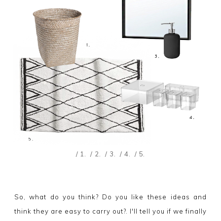
/ 1.
/ 2.
/ 3.
/ 4.
/ 5.
So, what do you think? Do you like these ideas and
think they are easy to carry out?. I'll tell you if we finally