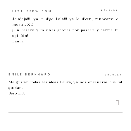
27.6.17
LITTLEFEW.COM
Jajajaja!!!! ya te digo Lola!!! ya lo dicen, renovarse o
morir... XD
¡Un besazo y muchas gracias por pasarte y darme tu
opinión!
Laura
EMILE BERNHARD
28.6.17
Me gustan todas las ideas Laura, ya nos enseñarás que tal
quedan.
Beso E.B.