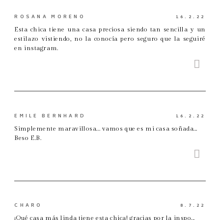
ROSANA MORENO
16.2.22
Esta chica tiene una casa preciosa siendo tan sencilla y un
estilazo vistiendo, no la conocía pero seguro que la seguiré
en instagram.
EMILE BERNHARD
16.2.22
Simplemente maravillosa... vamos que es mi casa soñada...
Beso E.B.
CHARO
8.7.22
¡Qué casa más linda tiene esta chica! gracias por la inspo...