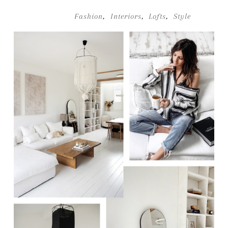
Fashion
,
Interiors
,
Lofts
,
Style