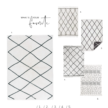
/ 1.
/ 2.
/ 3.
/ 4.
/ 5.