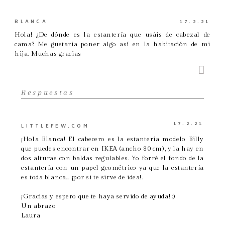
BLANCA
17.2.21
Hola! ¿De dónde es la estantería que usáis de cabezal de
cama? Me gustaría poner algo así en la habitación de mi
hija. Muchas gracias
Respuestas
17.2.21
LITTLEFEW.COM
¡Hola Blanca! El cabecero es la estantería modelo Billy
que puedes encontrar en IKEA (ancho 80 cm), y la hay en
dos alturas con baldas regulables. Yo forré el fondo de la
estantería con un papel geométrico ya que la estantería
es toda blanca... ¡por si te sirve de idea!.
¡Gracias y espero que te haya servido de ayuda! ;)
Un abrazo
Laura