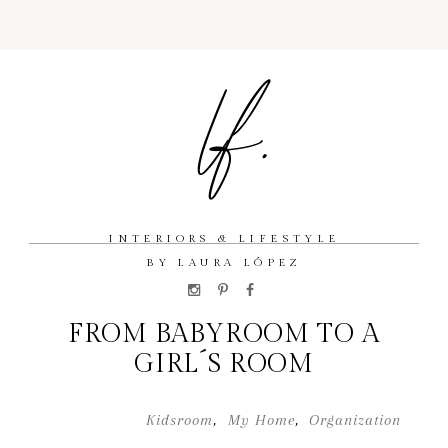
INTERIORS & LIFESTYLE
BY LAURA LÓPEZ
FROM BABYROOM TO A
GIRL´S ROOM
Kidsroom
,
My Home
,
Organization