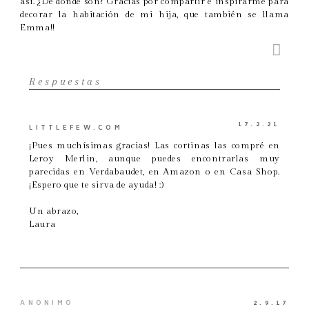
así. ¿De dónde son? Gracias por compartir e inspirarme para
decorar la habitación de mi hija, que también se llama
Emma!!
Respuestas
17.2.21
LITTLEFEW.COM
¡Pues muchísimas gracias! Las cortinas las compré en
Leroy Merlin, aunque puedes encontrarlas muy
parecidas en Verdabaudet, en Amazon o en Casa Shop.
¡Espero que te sirva de ayuda! :)
Un abrazo,
Laura
ANÓNIMO
2.9.17