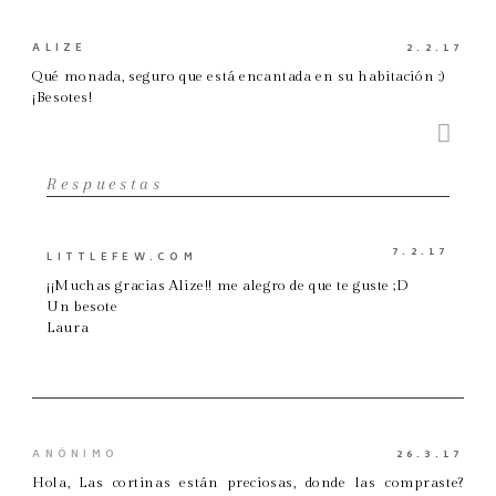
ALIZE
2.2.17
Qué monada, seguro que está encantada en su habitación :)
¡Besotes!
Respuestas
7.2.17
LITTLEFEW.COM
¡¡Muchas gracias Alize!! me alegro de que te guste ;D
Un besote
Laura
ANÓNIMO
26.3.17
Hola, Las cortinas están preciosas, donde las compraste?