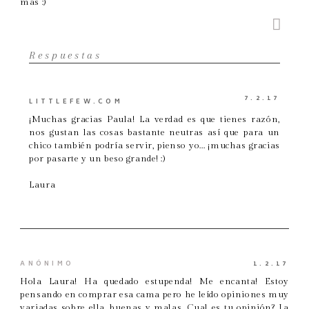
más :)
Respuestas
7.2.17
LITTLEFEW.COM
¡Muchas gracias Paula! La verdad es que tienes razón,
nos gustan las cosas bastante neutras así que para un
chico también podría servir, pienso yo... ¡muchas gracias
por pasarte y un beso grande! :)
Laura
ANÓNIMO
1.2.17
Hola Laura! Ha quedado estupenda! Me encanta! Estoy
pensando en comprar esa cama pero he leído opiniones muy
variadas sobre ella, buenas y malas. Cual es tu opinión? La