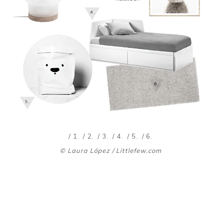
/ 1.
/ 2.
/ 3.
/ 4.
/ 5.
/ 6.
© Laura López
/ Littlefew.com