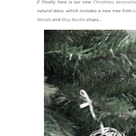
//
Finally here is our new
Christmas decoratio
natural deco, which includes a new tree from
L
Monde
and
Muy Mucho
shops...