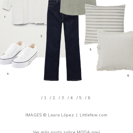
/ 1.
/ 2.
/ 3.
/ 4.
/ 5.
/ 6.
IMAGES © Laura López | Littlefew.com
Ver más posts sobre MODA
aquí