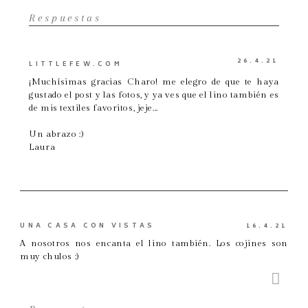
Respuestas
26.4.21
LITTLEFEW.COM
¡Muchísimas gracias Charo! me elegro de que te haya
gustado el post y las fotos, y ya ves que el lino también es
de mis textiles favoritos, jeje...
Un abrazo :)
Laura
UNA CASA CON VISTAS
16.4.21
A nosotros nos encanta el lino también. Los cojines son
muy chulos :)