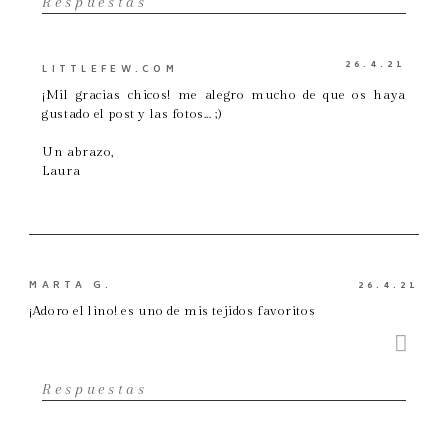
Respuestas
26.4.21
LITTLEFEW.COM
¡Mil gracias chicos! me alegro mucho de que os haya
gustado el post y las fotos... ;)
Un abrazo,
Laura
MARTA G.
26.4.21
¡Adoro el lino! es uno de mis tejidos favoritos
Respuestas