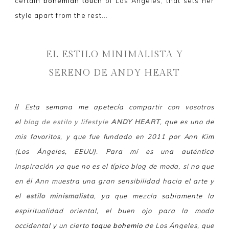
certain
bohemian touch
of Los Angeles, that sets her
style apart from the rest...
EL ESTILO MINIMALISTA Y
SERENO DE ANDY HEART
//
Esta semana me apetecía compartir con vosotros
el
blog de estilo y lifestyle
ANDY HEART
, que es uno de
mis favoritos, y que fue fundado en 2011 por Ann Kim
(Los Ángeles, EEUU). Para mí es una auténtica
inspiración ya que no es el típico blog de moda, si no que
en él Ann muestra una gran sensibilidad hacia el arte y
el
estilo minismalista
, ya que mezcla sabiamente la
espiritualidad oriental, el buen ojo para la moda
occidental y un cierto
toque bohemio
de Los Ángeles, que