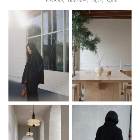
Fashion
,
Interiors
,
Lofts
,
Style