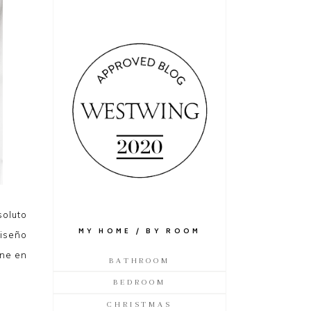
soluto
MY HOME / BY ROOM
diseño
ine en
BATHROOM
BEDROOM
CHRISTMAS